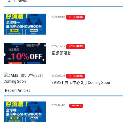
Other News
2026/08/06
HITHLIGHTS
2022/12/12
HITHLIGHTS
聖誕節活動
2022/02/25
HITHLIGHTS
ZAMST 展示中心 3月 Coming Soon
Recent Articles
2026/08/06
HITHLIGHTS