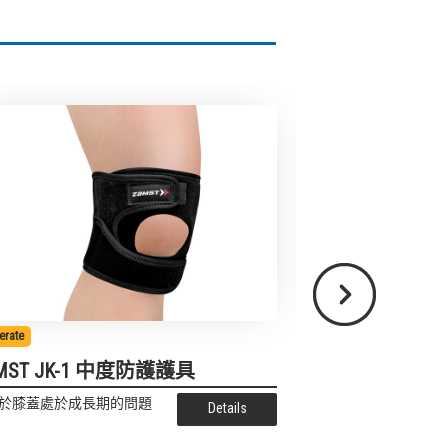
Next
erate
Light
MST JK-1 中度防護護具
ZAMST JK B
於膝蓋處於成長期的問題
適用於髕骨下方的問
Details