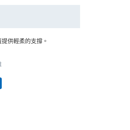
蓋提供輕柔的支撐。
維