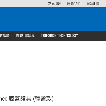
常見問題
聯繫我們
網站地圖
屬護膝
排球用護具
TRIFORCE TECHNOLOGY
e Knee 膝蓋護具 (輕盈款)