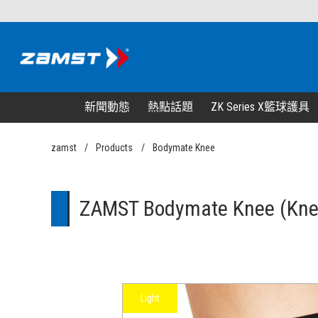
新聞動態
熱點話題
ZK Series X籃球護具
zamst
Products
Bodymate Knee
ZAMST Bodymate Knee (K
Light