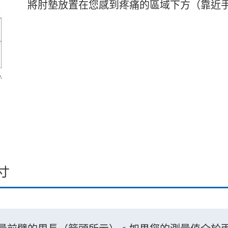
將肘墊放置在您感到疼痛的區域下方（靠近手
寸