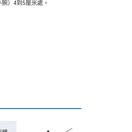
腕）4到5厘米處。