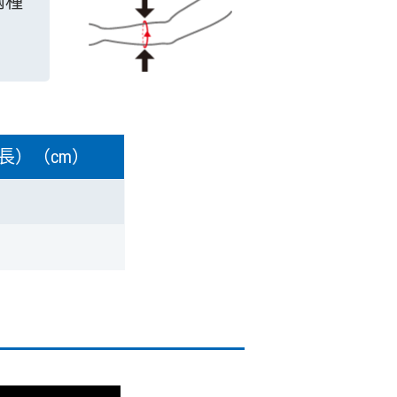
兩種
長）（cm）
0
0