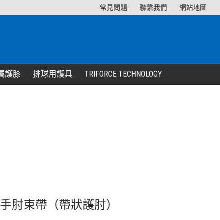
常見問題
聯繫我們
網站地圖
屬護膝
排球用護具
TRIFORCE TECHNOLOGY
Band 手肘束帶（帶狀護肘）