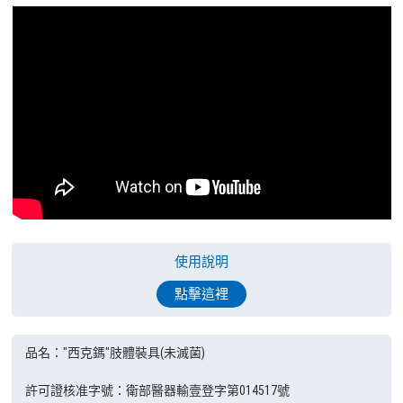
使用說明
點擊這裡
品名："西克鎷"肢體裝具(未滅菌)
許可證核准字號：衛部醫器輸壹登字第014517號