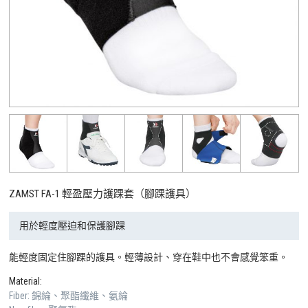
ZAMST FA-1 輕盈壓力護踝套（腳踝護具）
用於輕度壓迫和保護腳踝
能輕度固定住腳踝的護具。輕薄設計、穿在鞋中也不會感覺笨重。
Material:
Fiber: 錦綸、聚酯纖維、氨綸