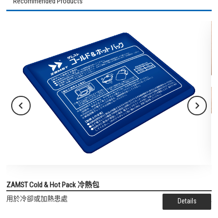
Recommended Products
Previous
Next
ZAMST Cold & Hot Pack 冷熱包
Z
用於冷卻或加熱患處
Details