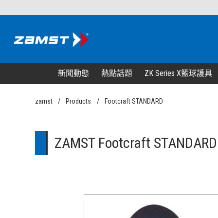
新聞動態
熱點話題
ZK Series X籃球護具
zamst
Products
Footcraft STANDARD
ZAMST Footcraft STAND