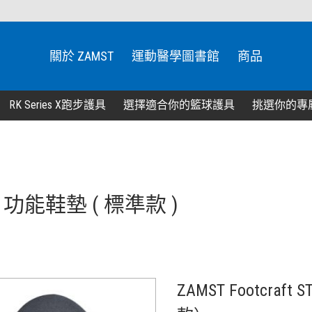
關於 ZAMST
運動醫學圖書館
商品
RK Series X跑步護具
選擇適合你的籃球護具
挑選你的專
ARD 功能鞋墊 ( 標準款 )
ZAMST Footcraf