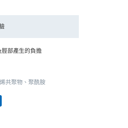
驗
及脛部產生的負擔
-醋酸乙烯共聚物、聚酰胺