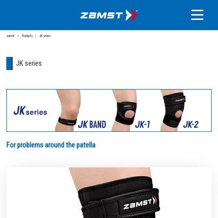
zamst
Products
JK series
JK series
For problems around the patella