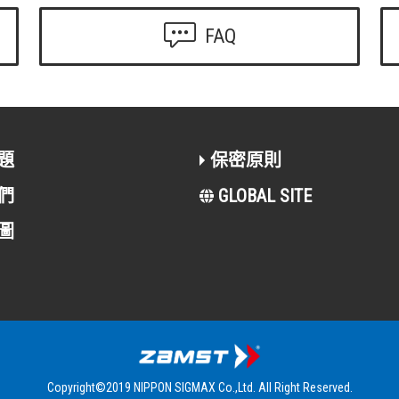
FAQ
題
保密原則
們
GLOBAL SITE
圖
Copyright©2019 NIPPON SIGMAX Co.,Ltd. All Right Reserved.